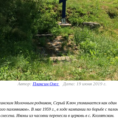
Автор:
Плаксин Олег
Дата: 19 июня 2019 г.
етчинским Молочным родником, Серый Ключ упоминается как один 
го паломников». В мае 1959 г., в ходе кампании по борьбе с па
несена. Иконы из часовни перенесли в церковь в с. Козлятском.