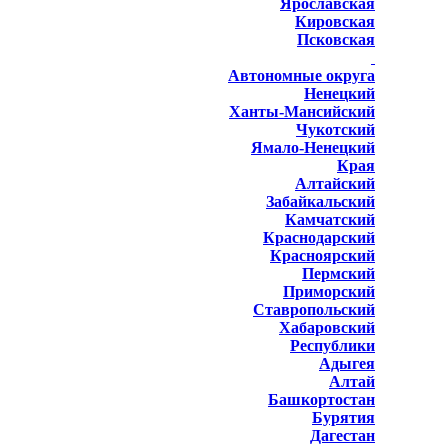
Ярославская
Кировская
Псковская
Автономные округа
Ненецкий
Ханты-Мансийский
Чукотский
Ямало-Ненецкий
Края
Алтайский
Забайкальский
Камчатский
Краснодарский
Красноярский
Пермский
Приморский
Ставропольский
Хабаровский
Республики
Адыгея
Алтай
Башкортостан
Бурятия
Дагестан