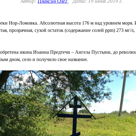
Автор:
Плаксин Олег
Дата: 19 июня 2019 г.
еки Нор-Ломовка. Абсолютная высота 176 м над уровнем моря. И
ая, прозрачная, сухой остаток (содержание солей ppm) 273 мг/л, 
а обретена икона Иоанна Предтечи – Ангела Пустыни, до револ
ым дном, село и получило свое название.