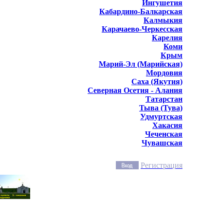
Ингушетия
Кабардино-Балкарская
Калмыкия
Карачаево-Черкесская
Карелия
Коми
Крым
Марий-Эл (Марийская)
Мордовия
Саха (Якутия)
Северная Осетия - Алания
Татарстан
Тыва (Тува)
Удмуртская
Хакасия
Чеченская
Чувашская
Регистрация