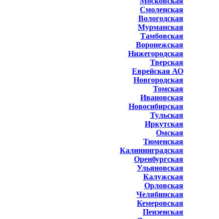
Московская
Смоленская
Вологодская
Мурманская
Тамбовская
Воронежская
Нижегородская
Тверская
Еврейская АО
Новгородская
Томская
Ивановская
Новосибирская
Тульская
Иркутская
Омская
Тюменская
Калининградская
Оренбургская
Ульяновская
Калужская
Орловская
Челябинская
Кемеровская
Пензенская