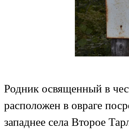
Родник освященный в че
расположен в овраге посре
западнее села Второе Тар