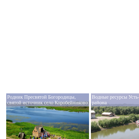
Родник Пресвятой Богородицы,
Водные ресурсы Усть
святой источник село Коробейниково
района