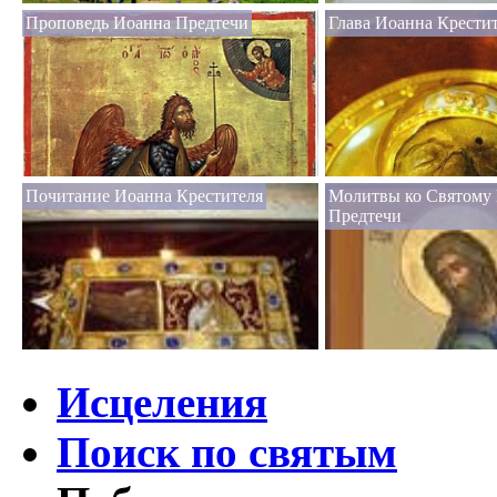
Проповедь Иоанна Предтечи
Глава Иоанна Крести
Почитание Иоанна Крестителя
Молитвы ко Святому
Предтечи
Исцеления
Поиск по святым