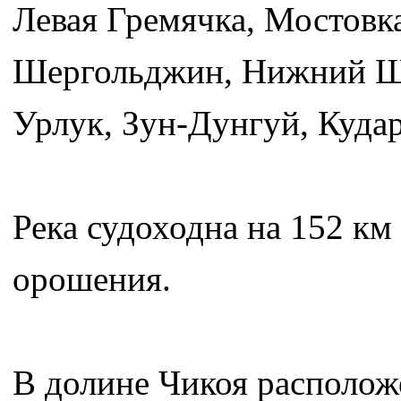
Левая Гремячка, Мостов
Шергольджин, Нижний Ш
Урлук, Зун-Дунгуй, Кудар
Река судоходна на 152 км
орошения.
В долине Чикоя располож