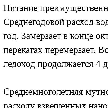
Питание преимущественно
Среднегодовой расход вод
год. Замерзает в конце ок
перекатах перемерзает. В
ледоход продолжается 4 д
Среднемноголетняя мутнос
расходу взвешенных нанос