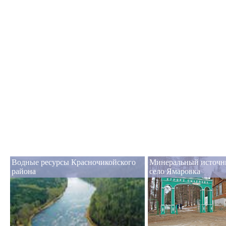
Водные ресурсы Красночикойского
Минеральный источн
района
село Ямаровка