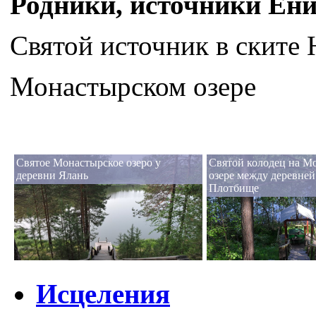
Родники, источники Ени
Святой источник в ските
Монастырском озере
Святое Монастырское озеро у
Святой колодец на М
деревни Ялань
озере между деревней
Плотбище
Исцеления