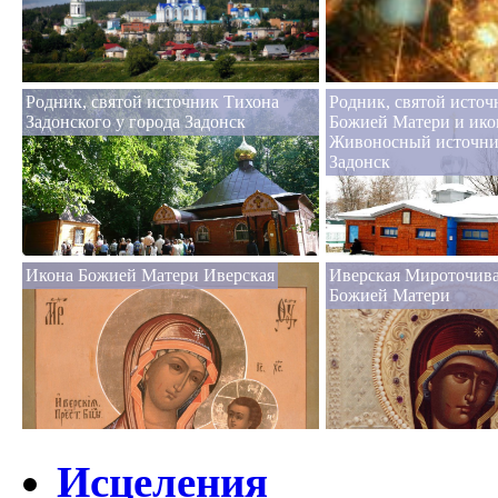
Родник, святой источник Тихона
Родник, святой источ
Задонского у города Задонск
Божией Матери и ико
Живоносный источни
Задонск
Икона Божией Матери Иверская
Иверская Мироточива
Божией Матери
Исцеления