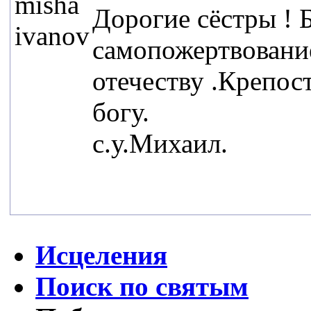
misha
Дорогие сёстры ! 
ivanov
самопожертвование
отечеству .Крепос
богу.
с.у.Михаил.
Исцеления
Поиск по святым