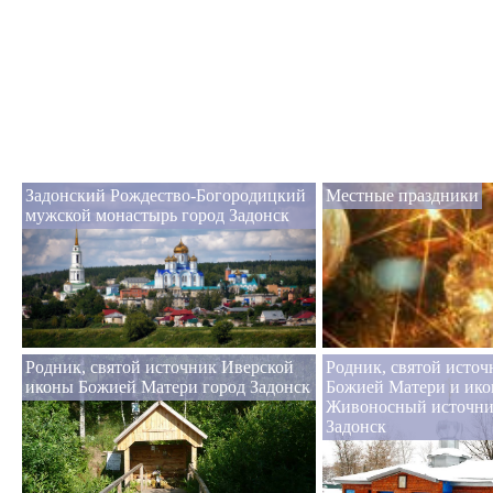
Задонский Рождество-Богородицкий
Местные праздники
мужской монастырь город Задонск
Родник, святой источник Иверской
Родник, святой источ
иконы Божией Матери город Задонск
Божией Матери и ико
Живоносный источни
Задонск