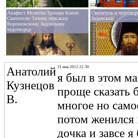
Акафист Молитва Тропарь Канон
Святитель и чудотво
Святителю Тихону епископу
Задонский
Воронежскому, Задонскому
чудотворцу
31 мая 2012 22:30
Анатолий
я был в этом м
Кузнецов
проще сказать 
В.
многое но само
потом женился 
дочка и завсе 