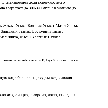
м. С уменьшением доли поверхностного
а возрастает до 300-340 мг/л, а в зимнюю до
а, Жукла, Уньва (Большая Уньва), Малая Уньва,
, Западный Тазмер, Восточный Тазмер,
 Емельяниха, Лысь, Северный Суплес
очников колеблются от 0,3 до 0,5 л/сек., реже
ную водообильность, ресурсы вод аллювия
нах долин рек, в оврагах, логах, иногда на