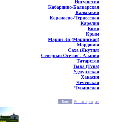
Ингушетия
Кабардино-Балкарская
Калмыкия
Карачаево-Черкесская
Карелия
Коми
Крым
Марий-Эл (Марийская)
Мордовия
Саха (Якутия)
Северная Осетия - Алания
Татарстан
Тыва (Тува)
Удмуртская
Хакасия
Чеченская
Чувашская
Регистрация