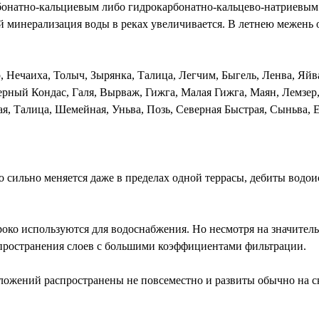
арбонатно-кальциевым либо гидрокарбонатно-кальцево-натриевы
минерализация воды в реках увеличивается. В летнею межень он
, Нечаиха, Толыч, Зырянка, Талица, Легчим, Быгель, Ленва, Яйв
ерный Кондас, Галя, Вырваж, Гижга, Малая Гижга, Маян, Лемзер
я, Талица, Шемейная, Уньва, Позь, Северная Быстрая, Сыньва,
сильно меняется даже в пределах одной террасы, дебиты водоист
ко используются для водоснабжения. Но несмотря на значитель
спространения слоев с большими коэффициентами фильтрации.
жений распространены не повсеместно и развиты обычно на скло