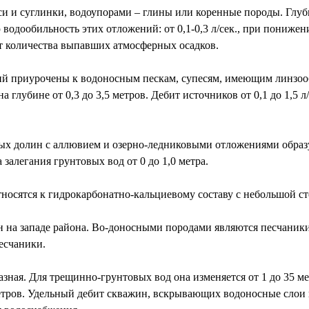
 и суглинки, водоупорами – глины или коренные породы. Глубина
одообильность этих отложений: от 0,1-0,3 л/сек., при понижении 
т количества выпавших атмосферных осадков.
 приурочены к водоносным пескам, супесям, имеющим линзообр
глубине от 0,3 до 3,5 метров. Дебит источников от 0,1 до 1,5 л
ных долин с аллювием и озерно-ледниковыми отложениями обр
алегания грунтовых вод от 0 до 1,0 метра.
тносятся к гидрокарбонатно-кальциевому составу с небольшой с
 на западе района. Во-доносными породами являются песчаники,
есчаники.
зная. Для трещинно-грунтовых вод она изменяется от 1 до 35 ме
етров. Удельный дебит скважин, вскрывающих водоносные слои пе