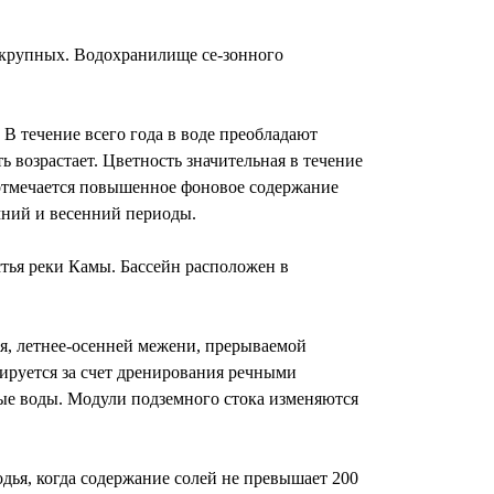
ь крупных. Водохранилище се-зонного
 В течение всего года в воде преобладают
 возрастает. Цветность значительная в течение
е отмечается повышенное фоновое содержание
мний и весенний периоды.
стья реки Камы. Бассейн расположен в
я, летнее-осенней межени, прерываемой
руется за счет дренирования речными
ые воды. Модули подземного стока изменяются
ья, когда содержание солей не превышает 200