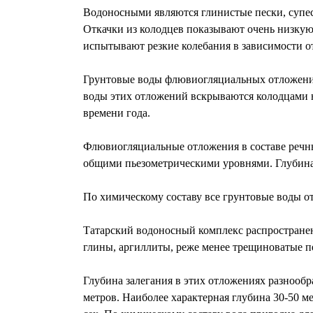
Водоносными являются глинистые пески, супеси
Откачки из колодцев показывают очень низкую в
испытывают резкие колебания в зависимости о
Грунтовые воды флювиогляциальных отложений
воды этих отложений вскрываются колодцами на 
времени года.
Флювиогляциальные отложения в составе реч
общими пьезометрическими уровнями. Глубина з
По химическому составу все грунтовые воды о
Татарский водоносный комплекс распространен
глины, аргиллиты, реже менее трещиноватые п
Глубина залегания в этих отложениях разнообра
метров. Наиболее характерная глубина 30-50 м