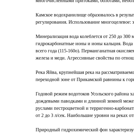
многочисленными притоками, болотами, небо
Камское водохранилище образовалось в резуль
регулирования. Использование многоцелевое: э
Минерализация вода колеблется от 250 до 300 м
гидрокарбонатные ионы и ионы кальция. Вода в
всего года (115-160о). Перманганатная окисля
железа и меди. Агрессивные свойства по отно
Река Яйва, крупнейшая река на рассматриваемо
переходной зоне от Прикамской равнины к го
Годовой режим водотоков Усольского района х
дождевыми паводками и длинной зимней межен
руслами пестроцветной и терригенно-карбонат
от 2 до 3 л/сек. Наибольшие уровни на реках 
Природный гидрохимический фон характеризуе