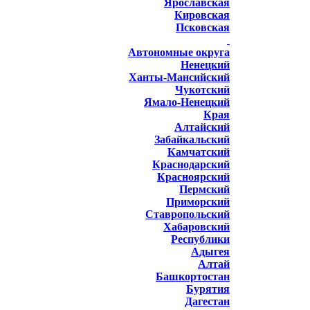
Ярославская
Кировская
Псковская
Автономные округа
Ненецкий
Ханты-Мансийский
Чукотский
Ямало-Ненецкий
Края
Алтайский
Забайкальский
Камчатский
Краснодарский
Красноярский
Пермский
Приморский
Ставропольский
Хабаровский
Республики
Адыгея
Алтай
Башкортостан
Бурятия
Дагестан