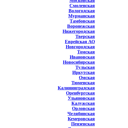
Московская
Смоленская
Вологодская
Мурманская
Тамбовская
Воронежская
Нижегородская
Тверская
Еврейская АО
Новгородская
Томская
Ивановская
Новосибирская
Тульская
Иркутская
Омская
Тюменская
Калининградская
Оренбургская
Ульяновская
Калужская
Орловская
Челябинская
Кемеровская
Пензенская