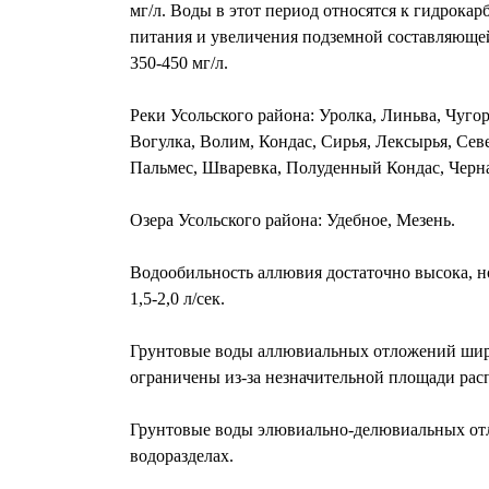
мг/л. Воды в этот период относятся к гидрок
питания и увеличения подземной составляющей 
350-450 мг/л.
Реки Усольского района: Уролка, Линьва, Чугор
Вогулка, Волим, Кондас, Сирья, Лексырья, Сев
Пальмес, Шваревка, Полуденный Кондас, Черна
Озера Усольского района: Удебное, Мезень.
Водообильность аллювия достаточно высока, но 
1,5-2,0 л/сек.
Грунтовые воды аллювиальных отложений широ
ограничены из-за незначительной площади ра
Грунтовые воды элювиально-делювиальных отло
водоразделах.