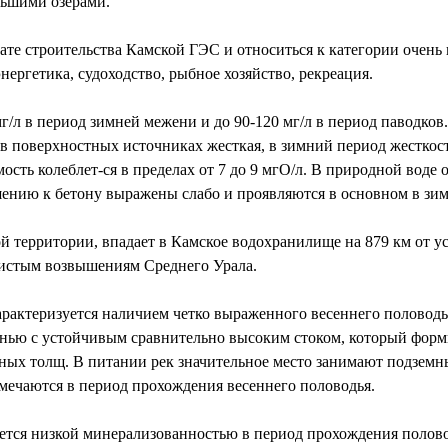
льшими озерами.
тате строительства Камской ГЭС и относиться к категории очен
нергетика, судоходство, рыбное хозяйство, рекреация.
г/л в период зимней межени и до 90-120 мг/л в период паводков.
 поверхностных источниках жесткая, в зимний период жесткость
емость колеблет-ся в пределах от 7 до 9 мгО/л. В природной вод
шению к бетону выражены слабо и проявляются в основном в зи
й территории, впадает в Камское водохранилище на 879 км от у
ристым возвышениям Среднего Урала.
арактеризуется наличием четко выраженного весеннего половодь
ью с устойчивым сравнительно высоким стоком, который форми
ных толщ. В питании рек значительное место занимают подземн
отмечаются в период прохождения весеннего половодья.
тся низкой минерализованностью в период прохождения половод