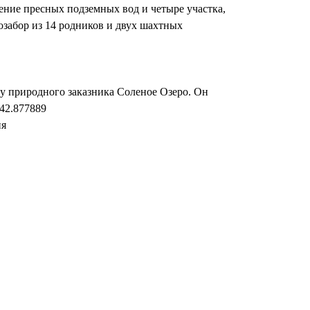
ение пресных подземных вод и четыре участка,
забор из 14 родников и двух шахтных
су природного заказника Соленое Озеро. Он
 42.877889
ия