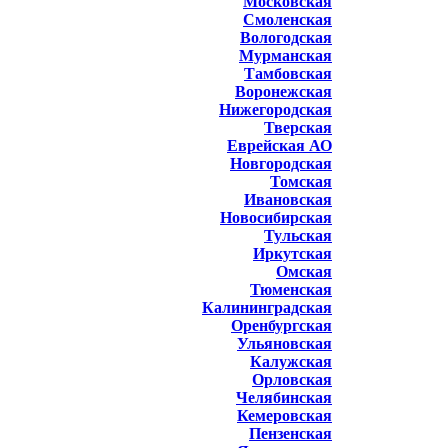
Московская
Смоленская
Вологодская
Мурманская
Тамбовская
Воронежская
Нижегородская
Тверская
Еврейская АО
Новгородская
Томская
Ивановская
Новосибирская
Тульская
Иркутская
Омская
Тюменская
Калининградская
Оренбургская
Ульяновская
Калужская
Орловская
Челябинская
Кемеровская
Пензенская