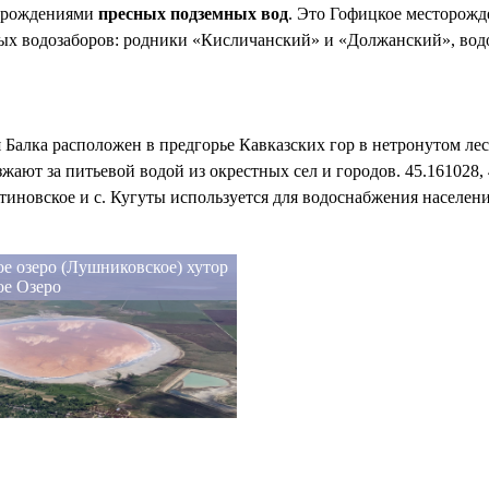
торождениями
пресных подземных вод
. Это Гофицкое месторожд
вых водозаборов: родники «Кисличанский» и «Должанский», водо
 Балка расположен в предгорье Кавказских гор в нетронутом ле
ают за питьевой водой из окрестных сел и городов. 45.161028,
тиновское и с. Кугуты используется для водоснабжения населен
е озеро (Лушниковское) хутор
ое Озеро