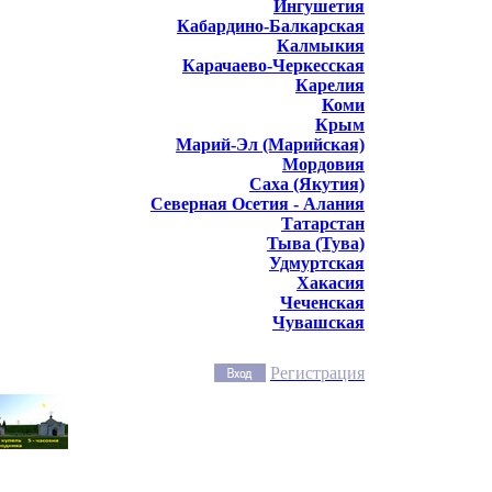
Ингушетия
Кабардино-Балкарская
Калмыкия
Карачаево-Черкесская
Карелия
Коми
Крым
Марий-Эл (Марийская)
Мордовия
Саха (Якутия)
Северная Осетия - Алания
Татарстан
Тыва (Тува)
Удмуртская
Хакасия
Чеченская
Чувашская
Регистрация