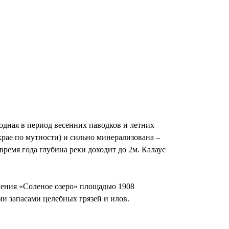
водная в период весенних паводков и летних
крае по мутности) и сильно минерализована –
е время года глубина реки доходит до 2м. Калаус
чения «Соленое озеро» площадью 1908
и запасами целебных грязей и илов.