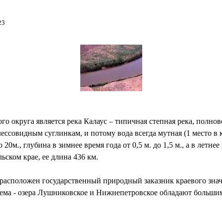
23
го округа является река Калаус – типичная степная река, полно
ессовидным суглинкам, и потому вода всегда мутная (1 место в 
 20м., глубина в зимнее время года от 0,5 м. до 1,5 м., а в летне
ьском крае, ее длина 436 км.
 расположен государственный природный заказник краевого зна
оема - озера Лушниковское и Нижнепетровское обладают большим