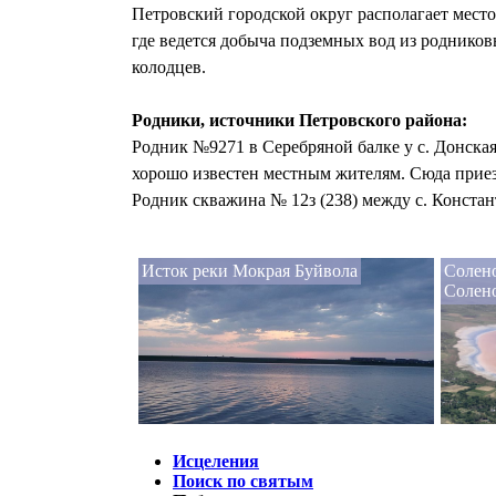
Петровский городской округ располагает мес
где ведется добыча подземных вод из роднико
колодцев.
Родники, источники Петровского района:
Родник №9271 в Серебряной балке у с. Донская
хорошо известен местным жителям. Сюда приезж
Родник скважина № 12з (238) между с. Констан
Исток реки Мокрая Буйвола
Солено
Солен
Исцеления
Поиск по святым