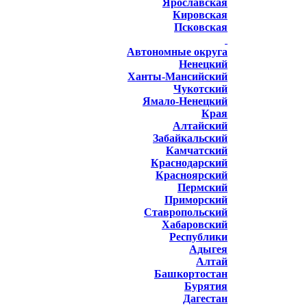
Ярославская
Кировская
Псковская
Автономные округа
Ненецкий
Ханты-Мансийский
Чукотский
Ямало-Ненецкий
Края
Алтайский
Забайкальский
Камчатский
Краснодарский
Красноярский
Пермский
Приморский
Ставропольский
Хабаровский
Республики
Адыгея
Алтай
Башкортостан
Бурятия
Дагестан