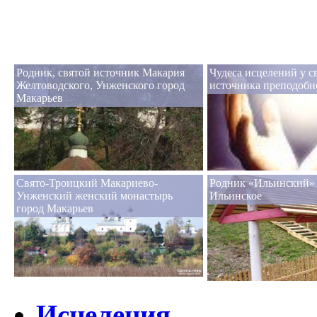
Родник, святой источник Макария
Чудеса исцелений у с
Желтоводского, Унженского город
источника преподобн
Макарьев
Свято-Троицкий Макариево-
Родник «Ильинский» 
Унженский женский монастырь
Ильинское
город Макарьев
Исцеления