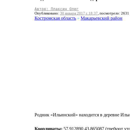
Автор: Плаксин Олег
Опубликовано:
30 января 2017 г. 18:37
, посмотрело: 2631
Костромская область
»
Макарьевский район
Родник «Ильинский» находится в деревне Ильи
Координаты:
57.912890 43.865087 (требуют ут