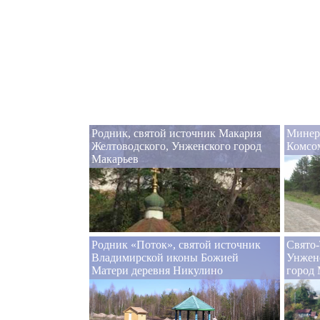
Родник, святой источник Макария
Минер
Желтоводского, Унженского город
Комсо
Макарьев
Родник «Поток», святой источник
Свято
Владимирской иконы Божией
Унжен
Матери деревня Никулино
город 