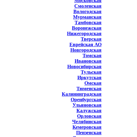
Московская
Смоленская
Вологодская
Мурманская
Тамбовская
Воронежская
Нижегородская
Тверская
Еврейская АО
Новгородская
Томская
Ивановская
Новосибирская
Тульская
Иркутская
Омская
Тюменская
Калининградская
Оренбургская
Ульяновская
Калужская
Орловская
Челябинская
Кемеровская
Пензенская