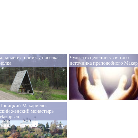
альный источник у поселка
Чудеса исцелений у святого
молка
источника преподобного Макар
-Троицкий Макариево-
ский женский монастырь
Макарьев