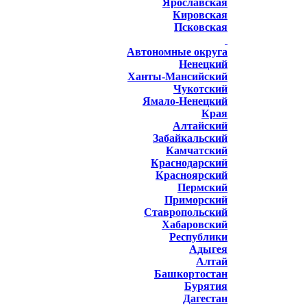
Ярославская
Кировская
Псковская
Автономные округа
Ненецкий
Ханты-Мансийский
Чукотский
Ямало-Ненецкий
Края
Алтайский
Забайкальский
Камчатский
Краснодарский
Красноярский
Пермский
Приморский
Ставропольский
Хабаровский
Республики
Адыгея
Алтай
Башкортостан
Бурятия
Дагестан