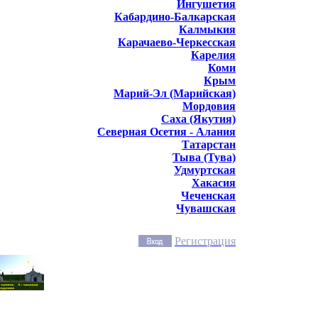
Ингушетия
Кабардино-Балкарская
Калмыкия
Карачаево-Черкесская
Карелия
Коми
Крым
Марий-Эл (Марийская)
Мордовия
Саха (Якутия)
Северная Осетия - Алания
Татарстан
Тыва (Тува)
Удмуртская
Хакасия
Чеченская
Чувашская
Регистрация