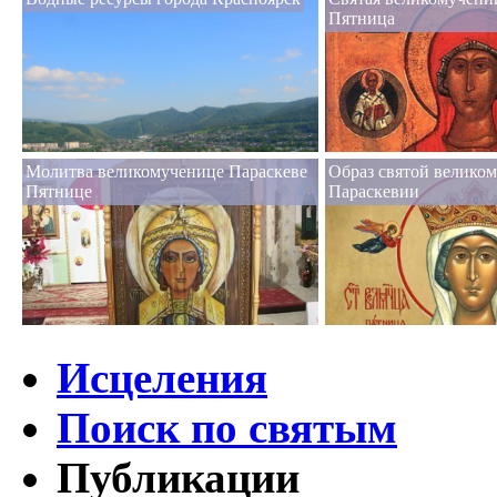
Пятница
Молитва великомученице Параскеве
Образ святой велико
Пятнице
Параскевии
Исцеления
Поиск по святым
Публикации