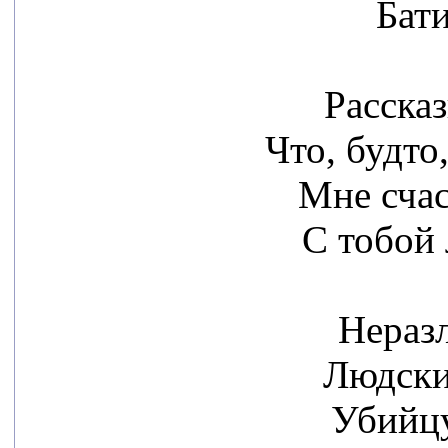
Бати
Расска
Что, будто
Мне счас
С тобой 
Нераз
Людски
Убийцу