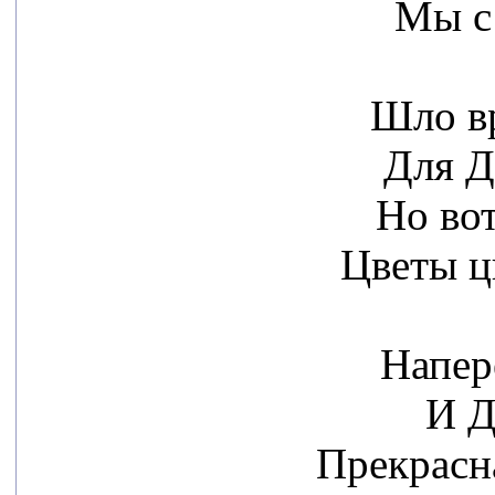
Мы с
Шло в
Для Д
Но вот
Цветы цв
Напер
И Д
Прекрасн