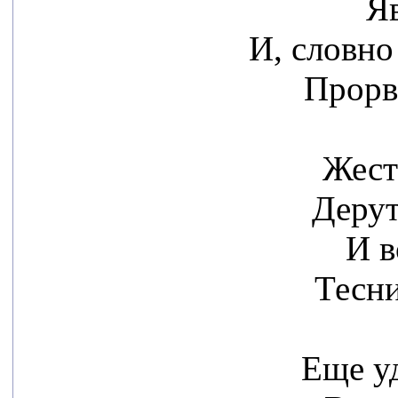
Яв
И, словно
Прорв
Жест
Дерут
И в
Тесни
Еще уд