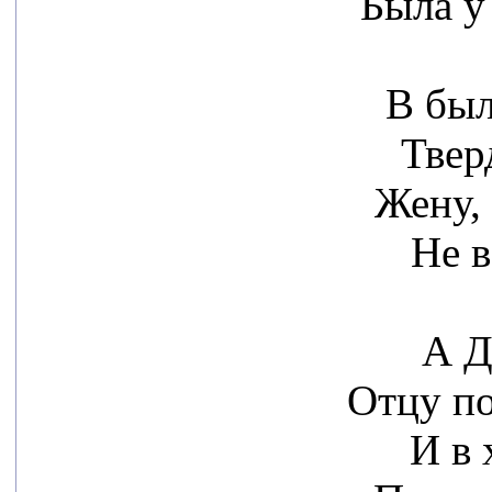
Была у
В был
Твер
Жену,
Не в
А Д
Отцу по
И в 