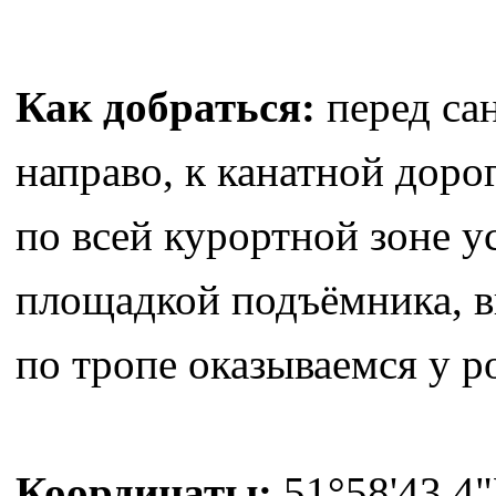
Как добраться:
перед са
направо, к канатной доро
по всей курортной зоне у
площадкой подъёмника, в
по тропе оказываемся у р
Координаты:
51°58'43.4"