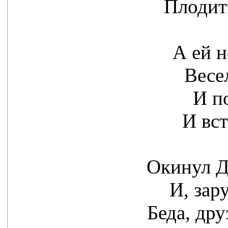
Плодит
А ей н
Весе
И п
И вст
Окинул Д
И, зар
Беда, дру