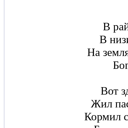
В ра
В низ
На земл
Бог
Вот з
Жил пас
Кормил 