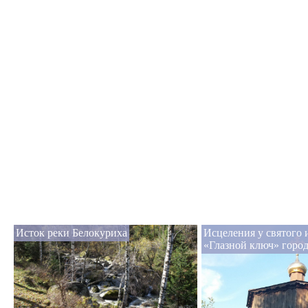
Исток реки Белокуриха
Исцеления у святого 
«Глазной ключ» горо