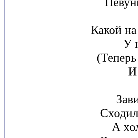
Певун
Какой на
У 
(Теперь
И
Зав
Сходил
А хо