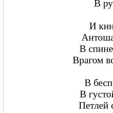
В ру
И кин
Антоша,
В спине
Врагом в
В бес
В густо
Петлей 