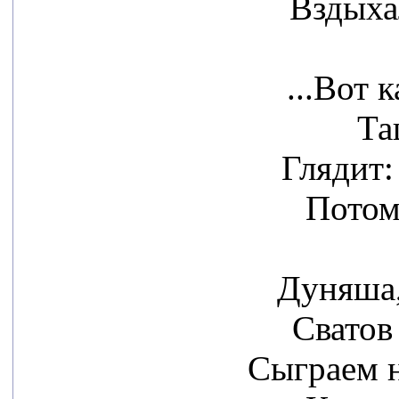
Вздыха
...Вот 
Та
Глядит:
Потом
Дуняша,
Сватов 
Сыграем н