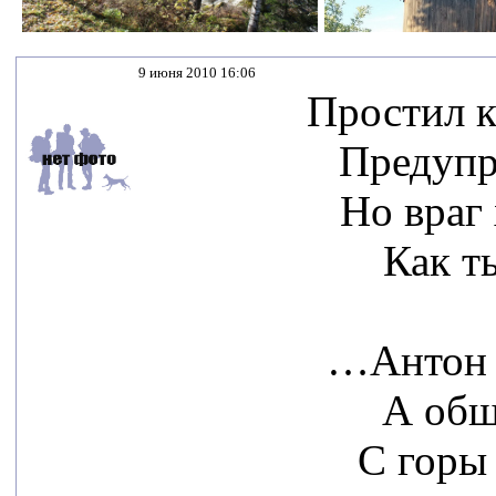
9 июня 2010 16:06
Простил к
Предупр
Но враг
Как т
…Антон 
А общ
С горы