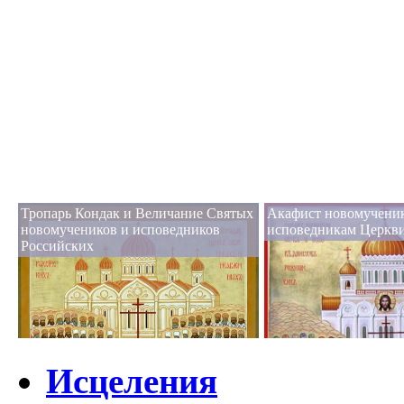
Тропарь Кондак и Величание Святых
Акафист новомучени
новомучеников и исповедников
исповедникам Церкви
Российских
Исцеления