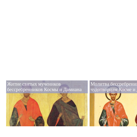
Житие святых мучеников
Молитва бессребрени
бессребренников Космы и Дамиана
чудотворцам Косме и