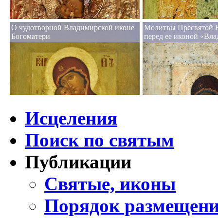
О чудотворной Владимирской иконе
Молитвы Пресвятой 
Богоматери
перед ее иконой «Вл
Исцеления
Поиск по святым
Публикации
Святые, иконы
Порядок размещени