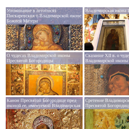
Упоминание в летописях
Владимирская икона 
Пискаревских о Владимирской иконе
Божией Матери
О чудесах Владимирской иконы
Сказание XII в. о чуде
Пресвятой Богородицы
Владимирской иконы
Канон Пресвятой Богородице пред
Сретение Владимирс
иконой ее, именуемой Владимирская
Пресвятой Богороди