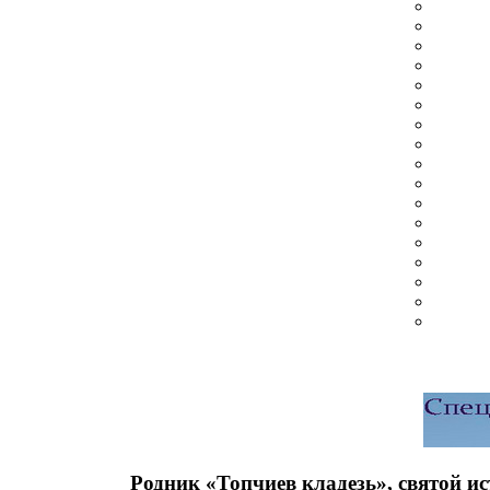
Родник «Топчиев кладезь», святой ис