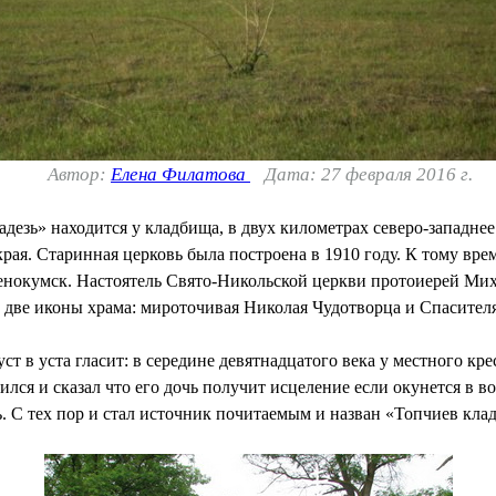
Автор:
Елена Филатова
Дата: 27 февраля 2016 г.
езь» находится у кладбища, в двух километрах северо-западнее
ая. Старинная церковь была построена в 1910 году. К тому врем
енокумск. Настоятель Свято-Никольской церкви протоиерей Мих
две иконы храма: мироточивая Николая Чудотворца и Спасителя
ст в уста гласит: в середине девятнадцатого века у местного кр
лся и сказал что его дочь получит исцеление если окунется в в
. С тех пор и стал источник почитаемым и назван «Топчиев клад