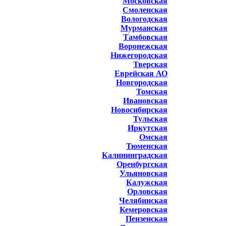
Московская
Смоленская
Вологодская
Мурманская
Тамбовская
Воронежская
Нижегородская
Тверская
Еврейская АО
Новгородская
Томская
Ивановская
Новосибирская
Тульская
Иркутская
Омская
Тюменская
Калининградская
Оренбургская
Ульяновская
Калужская
Орловская
Челябинская
Кемеровская
Пензенская