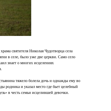
 храма святителя Николая Чудотворца села
ени в селе, было уже две церкви. Само село
аил знает о многих исцелениях
.
естьянина тяжело болела дочь и однажды ему во
оды родника и указал место где бьет целебный
езь» в честь семьи исцелившей девочки.