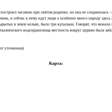
строил часовню при святом роднике, но она не сохранилась - в
чник, и сейчас к нему идут люди а особенно много народу здесь 
рытых в земле кельях, было три купальни. Говорят, что монахи
 Отказненского водохранилища местность вокруг церкви была за
уют уточнения)
Карта: