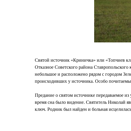
Святой источник «Криничка» или «Топчиев клад
Отказное Советского района Ставропольского кр
небольшое и расположено рядом с городом Зел
происходивших у источника. Особо почитаемы 
Предание о святом источнике передаваемое из у
время сна было видение. Святитель Николай яви
ключ. Родник был найден и больная исцелилась