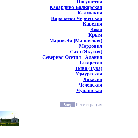
Ингушетия
Кабардино-Балкарская
Калмыкия
Карачаево-Черкесская
Карелия
Коми
Крым
Марий-Эл (Марийская)
Мордовия
Саха (Якутия)
Северная Осетия - Алания
Татарстан
Тыва (Тува)
Удмуртская
Хакасия
Чеченская
Чувашская
Регистрация