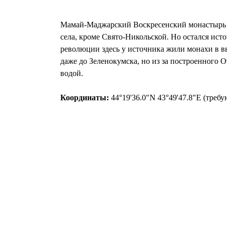
Мамай-Маджарский Воскресенский монастырь по
села, кроме Свято-Никольской. Но остался исто
революции здесь у источника жили монахи в вы
даже до Зеленокумска, но из за построенного
водой.
Координаты:
44°19'36.0"N 43°49'47.8"E (треб