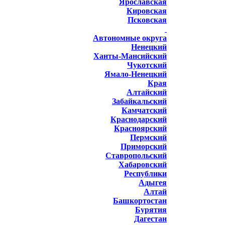
Ярославская
Кировская
Псковская
Автономные округа
Ненецкий
Ханты-Мансийский
Чукотский
Ямало-Ненецкий
Края
Алтайский
Забайкальский
Камчатский
Краснодарский
Красноярский
Пермский
Приморский
Ставропольский
Хабаровский
Республики
Адыгея
Алтай
Башкортостан
Бурятия
Дагестан