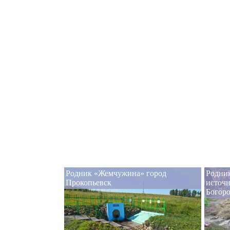
Родник «Жемчужина» город
Родник
Прокопьевск
источ
Богор