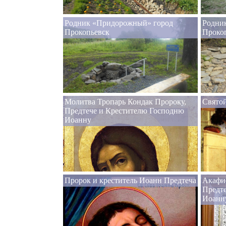
Родник «Придорожный» город
Родни
Прокопьевск
Проко
Молитва Тропарь Кондак Пророку,
Святой
Предтече и Крестителю Господню
Иоанну
Пророк и креститель Иоанн Предтеча
Акафи
Предт
Иоанн