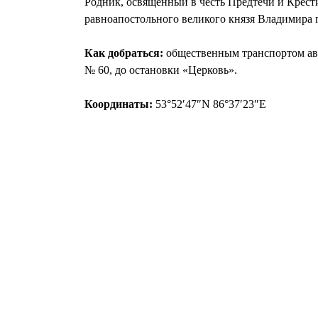
Родник, освященный в честь Предтечи и Крести
равноапостольного великого князя Владимира 
Как добраться:
общественным транспортом авто
№ 60, до остановки «Церковь».
Координаты:
53°52′47″N 86°37′23″E