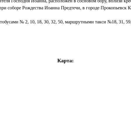
теля Господня Иоанна, расположен в сосновом бору, вблизи крес
при соборе Рождества Иоанна Предтечи, в городе Прокопьевск К
бусами № 2, 10, 18, 30, 32, 50, маршрутными такси №18, 31, 59
Карта: