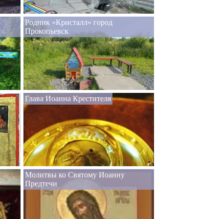
Родник «Кристалл» город
Прокопьевск
Глава Иоанна Крестителя
Молитвы ко Святому Иоанну
Предтечи