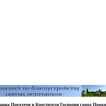
анна Предтечи и Крестителя Господня город Прок