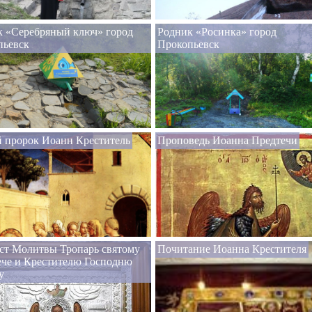
к «Серебряный ключ» город
Родник «Росинка» город
пьевск
Прокопьевск
 пророк Иоанн Креститель
Проповедь Иоанна Предтечи
ст Молитвы Тропарь святому
Почитание Иоанна Крестителя
ече и Крестителю Господню
у