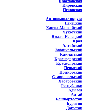
Ярославская
Кировская
Псковская
Автономные округа
Ненецкий
Ханты-Мансийский
Чукотский
Ямало-Ненецкий
Края
Алтайский
Забайкальский
Камчатский
Краснодарский
Красноярский
Пермский
Приморский
Ставропольский
Хабаровский
Республики
Адыгея
Алтай
Башкортостан
Бурятия
Дагестан