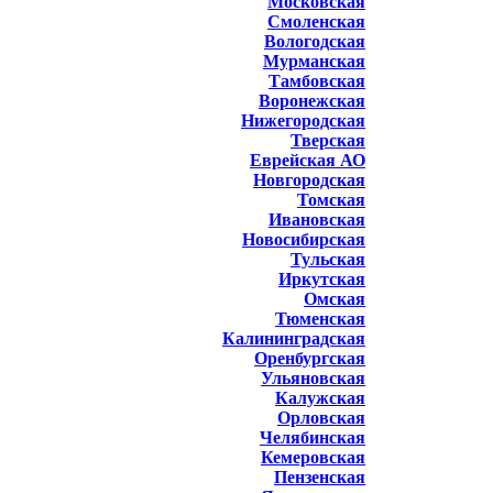
Московская
Смоленская
Вологодская
Мурманская
Тамбовская
Воронежская
Нижегородская
Тверская
Еврейская АО
Новгородская
Томская
Ивановская
Новосибирская
Тульская
Иркутская
Омская
Тюменская
Калининградская
Оренбургская
Ульяновская
Калужская
Орловская
Челябинская
Кемеровская
Пензенская