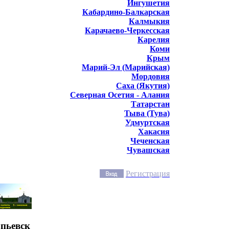
Ингушетия
Кабардино-Балкарская
Калмыкия
Карачаево-Черкесская
Карелия
Коми
Крым
Марий-Эл (Марийская)
Мордовия
Саха (Якутия)
Северная Осетия - Алания
Татарстан
Тыва (Тува)
Удмуртская
Хакасия
Чеченская
Чувашская
Регистрация
опьевск