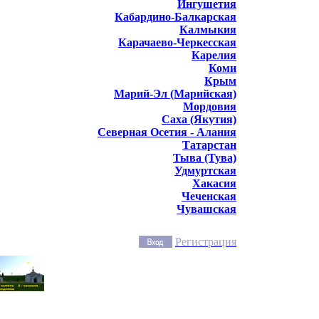
Ингушетия
Кабардино-Балкарская
Калмыкия
Карачаево-Черкесская
Карелия
Коми
Крым
Марий-Эл (Марийская)
Мордовия
Саха (Якутия)
Северная Осетия - Алания
Татарстан
Тыва (Тува)
Удмуртская
Хакасия
Чеченская
Чувашская
Регистрация