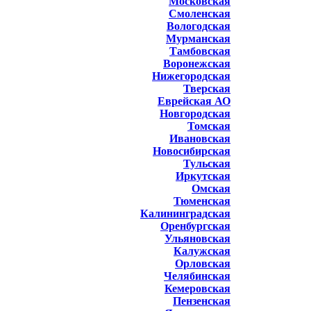
Московская
Смоленская
Вологодская
Мурманская
Тамбовская
Воронежская
Нижегородская
Тверская
Еврейская АО
Новгородская
Томская
Ивановская
Новосибирская
Тульская
Иркутская
Омская
Тюменская
Калининградская
Оренбургская
Ульяновская
Калужская
Орловская
Челябинская
Кемеровская
Пензенская