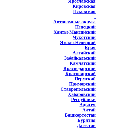
Ярославская
Кировская
Псковская
Автономные округа
Ненецкий
Ханты-Мансийский
Чукотский
Ямало-Ненецкий
Края
Алтайский
Забайкальский
Камчатский
Краснодарский
Красноярский
Пермский
Приморский
Ставропольский
Хабаровский
Республики
Адыгея
Алтай
Башкортостан
Бурятия
Дагестан