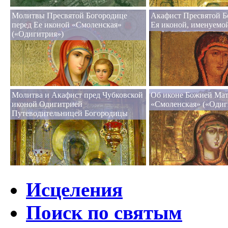
Молитвы Пресвятой Богородице
Акафист Пресвятой Б
перед Ее иконой «Смоленская»
Ея иконой, именуемо
(«Одигитрия»)
Молитва и Акафист пред Чубковской
Об иконе Божией Ма
иконой Одигитрией
«Смоленская» («Одиг
Путеводительницей Богородицы
Исцеления
Поиск по святым