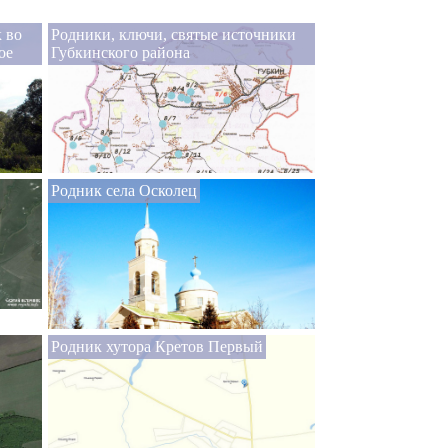
 во
Родники, ключи, святые источники
ое
Губкинского района
Родник села Осколец
Родник хутора Кретов Первый