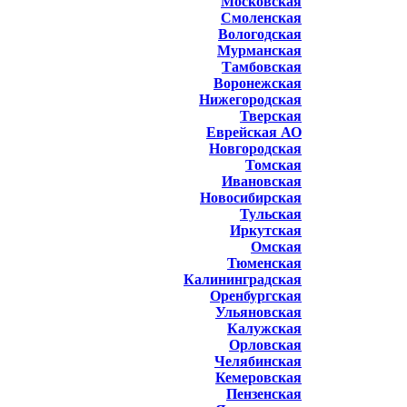
Московская
Смоленская
Вологодская
Мурманская
Тамбовская
Воронежская
Нижегородская
Тверская
Еврейская АО
Новгородская
Томская
Ивановская
Новосибирская
Тульская
Иркутская
Омская
Тюменская
Калининградская
Оренбургская
Ульяновская
Калужская
Орловская
Челябинская
Кемеровская
Пензенская