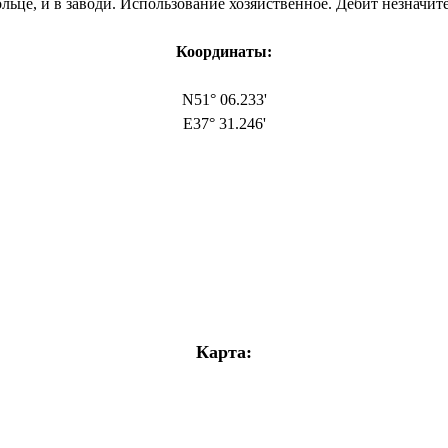
ольце, и в заводи. Использование хозяйственное. Дебит незначит
Координаты:
N51° 06.233'
E37° 31.246'
Карта: