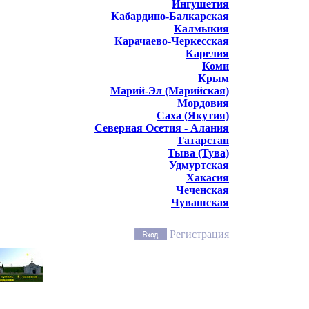
Ингушетия
Кабардино-Балкарская
Калмыкия
Карачаево-Черкесская
Карелия
Коми
Крым
Марий-Эл (Марийская)
Мордовия
Саха (Якутия)
Северная Осетия - Алания
Татарстан
Тыва (Тува)
Удмуртская
Хакасия
Чеченская
Чувашская
Регистрация