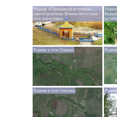
Родник «Серебряный источник»,
Родник
святой источник Иоанна Богослова
Божие
село Богословка
источ
Родник у села Гущино
Родни
Родник в селе Осколец
Родник