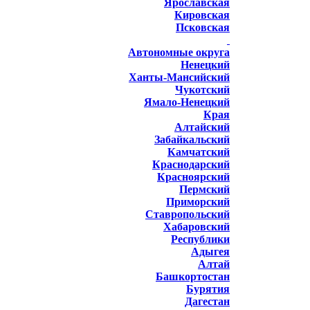
Ярославская
Кировская
Псковская
Автономные округа
Ненецкий
Ханты-Мансийский
Чукотский
Ямало-Ненецкий
Края
Алтайский
Забайкальский
Камчатский
Краснодарский
Красноярский
Пермский
Приморский
Ставропольский
Хабаровский
Республики
Адыгея
Алтай
Башкортостан
Бурятия
Дагестан