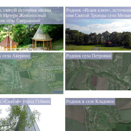
, святой источник иконы
Родник «Исаев ключ», источник
й Матери Живоносный
имя Святой Троицы село Мелав
ник село Сапрыкино
к села Аверино
Родник села Петровки
 «Святой» город Губкин
Родник в селе Кладовое