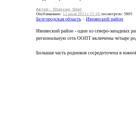
Автор: Плаксин Олег
Опубликовано:
12 июля 2013 г. 15:19
, посмотрело: 5805
Белгородская область
»
Ивнянский район
Ивнянский район - один из северо-западных р
региональную сеть ООПТ включены четыре родни
Большая часть родников сосредоточена в южной