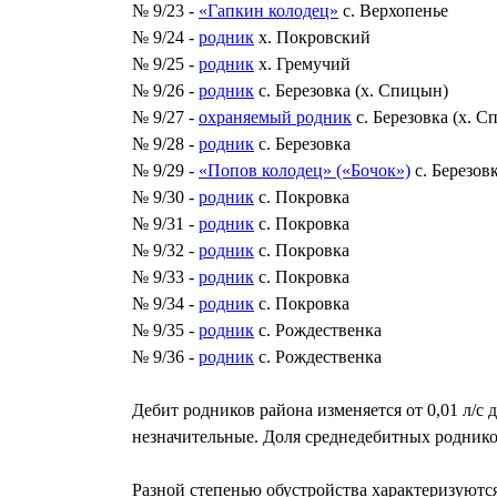
№ 9/23 -
«Гапкин колодец»
с. Верхопенье
№ 9/24 -
родник
х. Покровский
№ 9/25 -
родник
х. Гремучий
№ 9/26 -
родник
с. Березовка (х. Спицын)
№ 9/27 -
охраняемый родник
с. Березовка (х. 
№ 9/28 -
родник
с. Березовка
№ 9/29 -
«Попов колодец» («Бочок»)
с. Березов
№ 9/30 -
родник
с. Покровка
№ 9/31 -
родник
с. Покровка
№ 9/32 -
родник
с. Покровка
№ 9/33 -
родник
с. Покровка
№ 9/34 -
родник
с. Покровка
№ 9/35 -
родник
с. Рождественка
№ 9/36 -
родник
с. Рождественка
Дебит родников района изменяется от 0,01 л/с 
незначительные. Доля среднедебитных роднико
Разной степенью обустройства характеризуются