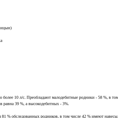
Спицын)
ка
до более 10 л/с. Преобладают малодебитные родники - 58 %, в то
в равна 39 %, а высокодебитных - 3%.
 81 % обследованных родников, в том числе 42 % имеют навесы,