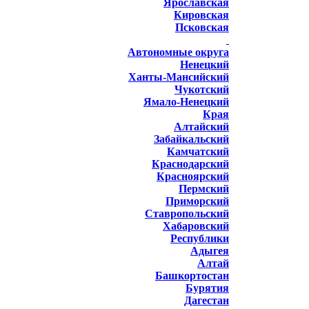
Ярославская
Кировская
Псковская
Автономные округа
Ненецкий
Ханты-Мансийский
Чукотский
Ямало-Ненецкий
Края
Алтайский
Забайкальский
Камчатский
Краснодарский
Красноярский
Пермский
Приморский
Ставропольский
Хабаровский
Республики
Адыгея
Алтай
Башкортостан
Бурятия
Дагестан