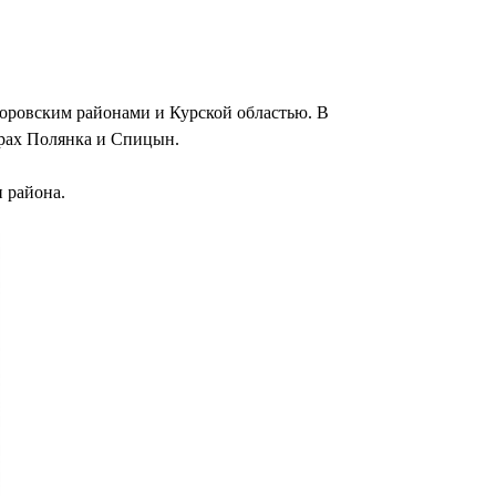
хоровским районами и Курской областью. В
орах Полянка и Спицын.
 района.