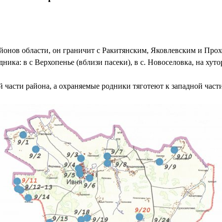
айонов области, он граничит с Ракитянским, Яковлевским и Про
ка: в с Верхопенье (вблизи пасеки), в с. Новоселовка, на хут
 части района, а охраняемые родники тяготеют к западной части