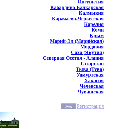
Ингушетия
Кабардино-Балкарская
Калмыкия
Карачаево-Черкесская
Карелия
Коми
Крым
Марий-Эл (Марийская)
Мордовия
Саха (Якутия)
Северная Осетия - Алания
Татарстан
Тыва (Тува)
Удмуртская
Хакасия
Чеченская
Чувашская
Регистрация