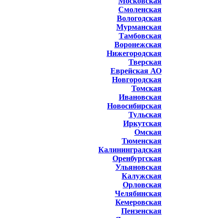
Московская
Смоленская
Вологодская
Мурманская
Тамбовская
Воронежская
Нижегородская
Тверская
Еврейская АО
Новгородская
Томская
Ивановская
Новосибирская
Тульская
Иркутская
Омская
Тюменская
Калининградская
Оренбургская
Ульяновская
Калужская
Орловская
Челябинская
Кемеровская
Пензенская