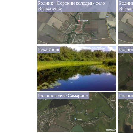
Родник «Сорокин колодец» село
Родник
Верхопенье
Верхо
Река Ивня
Родник
Родник в селе Самарино
Родник