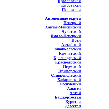
Ярославская
Кировская
Псковская
Автономные округа
Ненецкий
Ханты-Мансийский
Чукотский
Ямало-Ненецкий
Края
Алтайский
Забайкальский
Камчатский
Краснодарский
Красноярский
Пермский
Приморский
Ставропольский
Хабаровский
Республики
Адыгея
Алтай
Башкортостан
Бурятия
Дагестан