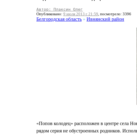
Автор: Плаксин Олег
Опубликовано:
9 июля 2013 г. 21:59
, посмотрело: 3396
Белгородская область
»
Ивнянский район
«Попов колодец» расположен в центре села Нов
рядом серия не обустроенных родников. Исполь