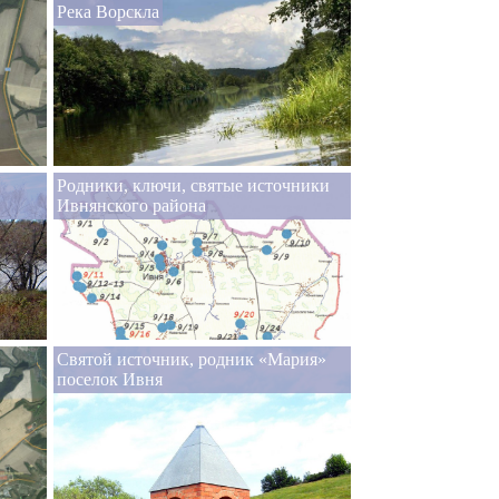
Река Ворскла
Родники, ключи, святые источники
Ивнянского района
Святой источник, родник «Мария»
поселок Ивня