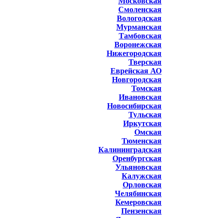
Московская
Смоленская
Вологодская
Мурманская
Тамбовская
Воронежская
Нижегородская
Тверская
Еврейская АО
Новгородская
Томская
Ивановская
Новосибирская
Тульская
Иркутская
Омская
Тюменская
Калининградская
Оренбургская
Ульяновская
Калужская
Орловская
Челябинская
Кемеровская
Пензенская