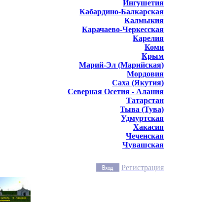
Ингушетия
Кабардино-Балкарская
Калмыкия
Карачаево-Черкесская
Карелия
Коми
Крым
Марий-Эл (Марийская)
Мордовия
Саха (Якутия)
Северная Осетия - Алания
Татарстан
Тыва (Тува)
Удмуртская
Хакасия
Чеченская
Чувашская
Регистрация