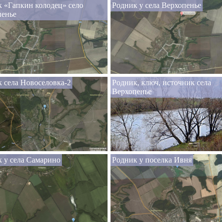
 «Гапкин колодец» село
Родник у села Верхопенье
пенье
 села Новоселовка-2
Родник, ключ, источник села
Верхопенье
 у села Самарино
Родник у поселка Ивня