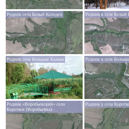
Родник села Белый Колодец
Родник в селе Белый
Родник села Большая Халань
Родник в селе Больша
Родник «Воробьевский» село
Родник у села Коротк
Короткое (Воробьевка)