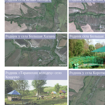
Родник у села Большая Халань
Родник села Большая
Родник «Таранихин колодец» село
Родник у села Коротк
Кощеево