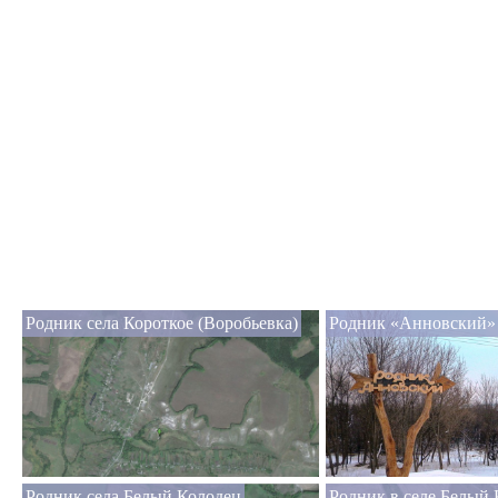
Родник села Короткое (Воробьевка)
Родник «Анновский»
Родник села Белый Колодец
Родник в селе Белый