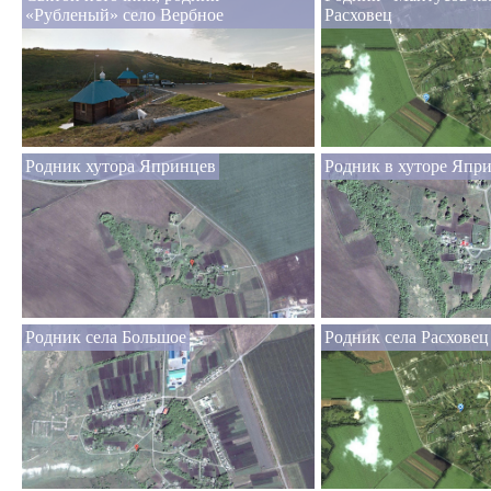
«Рубленый» село Вербное
Расховец
Родник хутора Япринцев
Родник в хуторе Япр
Родник села Большое
Родник села Расховец