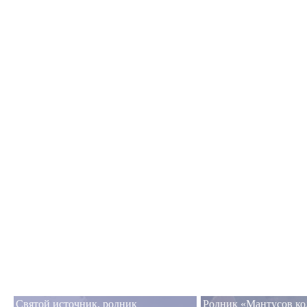
Святой источник, родник
Родник «Мантусов кол