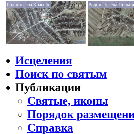
Родник села Красное
Родник у села Польн
Исцеления
Поиск по святым
Публикации
Святые, иконы
Порядок размещени
Справка