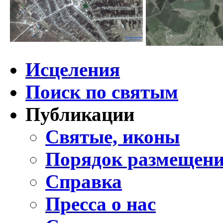
Исцеления
Поиск по святым
Публикации
Святые, иконы
Порядок размещени
Справка
Пресса о нас