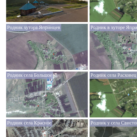
Родник хутора Япринцев
Родник в хуторе Япр
Родник села Большое
Родник села Расховец
Родник села Красное
Родник у села Свисто