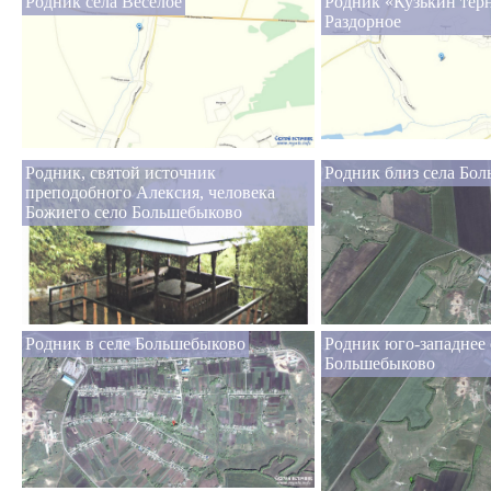
Родник села Веселое
Родник «Кузькин терн
Раздорное
Родник, святой источник
Родник близ села Бо
преподобного Алексия, человека
Божиего село Большебыково
Родник в селе Большебыково
Родник юго-западнее 
Большебыково