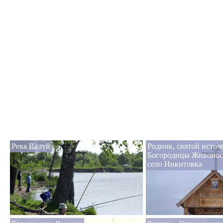
Река Валуй
Родник, святой исто
Богородицы Живонос
село Никитовка