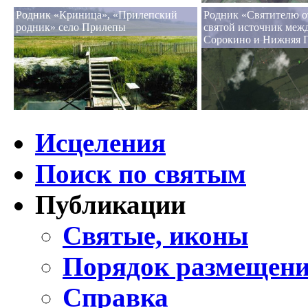
Родник «Криница», «Прилепский
Родник «Святителю о
родник» село Прилепы
святой источник меж
Сорокино и Нижняя 
Исцеления
Поиск по святым
Публикации
Святые, иконы
Порядок размещени
Справка