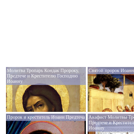
Молитва Тропарь Кондак Пророку,
Святой пророк Иоанн
Предтече и Крестителю Господню
Иоанну
Пророк и креститель Иоанн Предтеча
Акафист Молитвы Тро
Предтече и Крестите
Иоанну