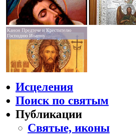
Канон Предтече и Крестителю
Господню Иоанну
Исцеления
Поиск по святым
Публикации
Святые, иконы