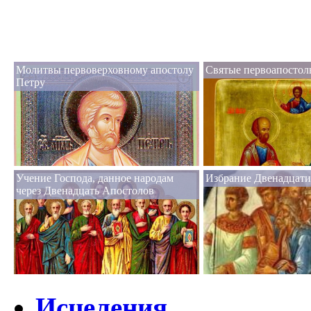
Молитвы первоверховному апостолу
Святые первоапостол
Петру
Учение Господа, данное народам
Избрание Двенадцати
через Двенадцать Апостолов
Исцеления