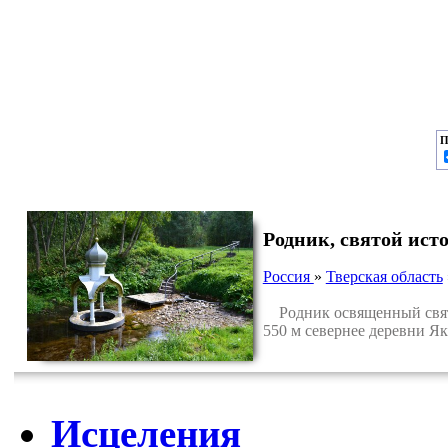
П
Родник, святой ист
Россия
»
Тверская область
Родник освященный святых
550 м севернее деревни Я
Исцеления