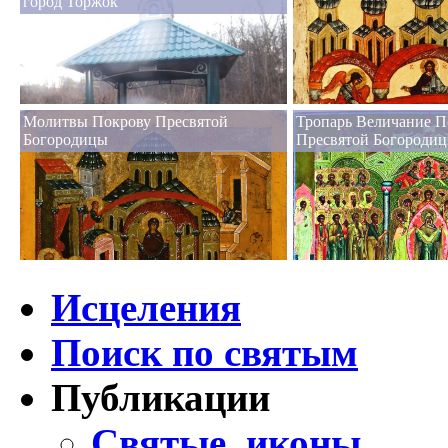
город Торжок
Молитвы Покрову Пресвятой
Тропарь Величание П
Богородицы
Пресвятой Богороди
Исцеления
Поиск по святым
Публикации
Святые, иконы