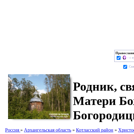
Православн
- с 
Cня
Родник, с
Матери Бо
Богородиц
Россия
»
Архангельская область
»
Котласский район
»
Христо