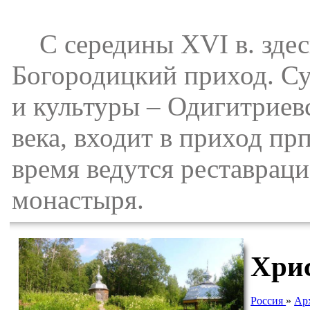
С середины XVI в. здес
Богородицкий приход. С
и культуры – Одигитриевс
века, входит в приход пр
время ведутся реставрац
монастыря.
Хри
Россия
»
Арх