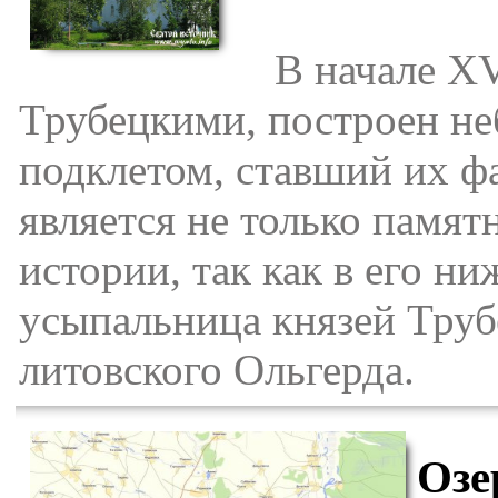
В начале XVI 
Трубецкими, построен н
подклетом, ставший их 
является не только памя
истории, так как в его н
усыпальница князей Труб
литовского Ольгерда.
Озе