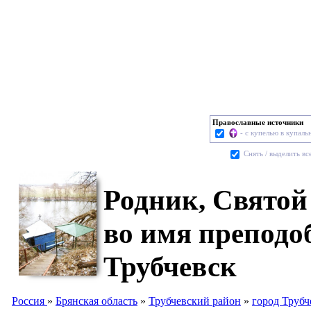
Православные источники
- с купелью в купаль
Cнять / выделить вс
Родник, Святой
во имя преподо
Трубчевск
Россия
»
Брянская область
»
Трубчевский район
»
город Трубч