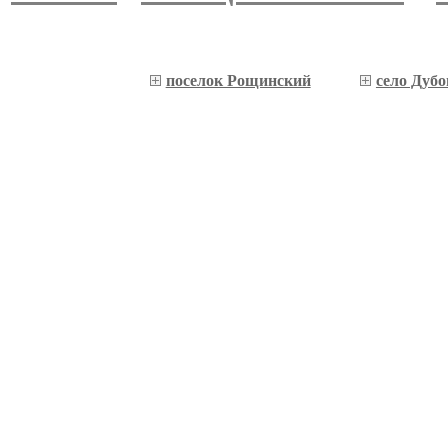
поселок Рощинский
село Дубо