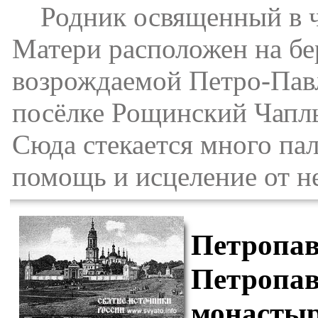
Родник освященный в ч
Матери расположен на бер
возрождаемой Петро-Павл
посёлке Рощинский Чаплы
Сюда стекается много п
помощь и исцеление от н
Петропав
Петропав
монастыр