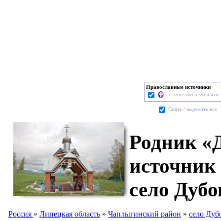
Православные источники
- с купелью в купальне
Cнять / выделить все
Родник «Д
источник
село Дубо
Россия
»
Липецкая область
»
Чаплыгинский район
»
село Дуб