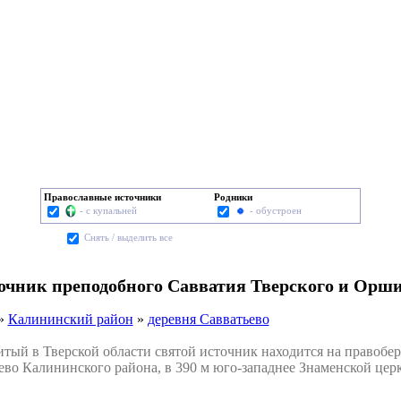
Православные источники
Родники
- с купальней
- обустроен
Cнять / выделить все
точник преподобного Савватия Тверского и Орш
»
Калининский район
»
деревня Савватьево
й в Тверской области святой источник находится на правобереж
во Калининского района, в 390 м юго-западнее Знаменской цер