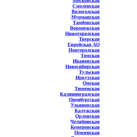
Московская
Смоленская
Вологодская
Мурманская
Тамбовская
Воронежская
Нижегородская
Тверская
Еврейская АО
Новгородская
Томская
Ивановская
Новосибирская
Тульская
Иркутская
Омская
Тюменская
Калининградская
Оренбургская
Ульяновская
Калужская
Орловская
Челябинская
Кемеровская
Пензенская