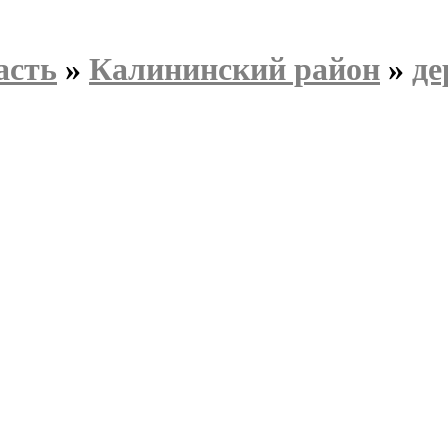
асть
»
Калининский район
»
де