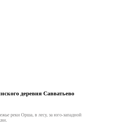
инского деревня Савватьево
ье реки Орша, в лесу, за юго-западной
кви.