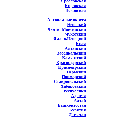
Ярославская
Кировская
Псковская
Автономные округа
Ненецкий
Ханты-Мансийский
Чукотский
Ямало-Ненецкий
Края
Алтайский
Забайкальский
Камчатский
Краснодарский
Красноярский
Пермский
Приморский
Ставропольский
Хабаровский
Республики
Адыгея
Алтай
Башкортостан
Бурятия
Дагестан