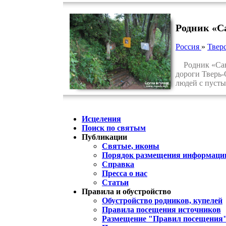
Родник «С
Россия
»
Тверс
Родник «Савва
дороги Тверь-
людей с пусты
Исцеления
Поиск по святым
Публикации
Святые, иконы
Порядок размещения информации
Справка
Пресса о нас
Статьи
Правила и обустройство
Обустройство родников, купелей
Правила посещения источников
Размещение "Правил посещения