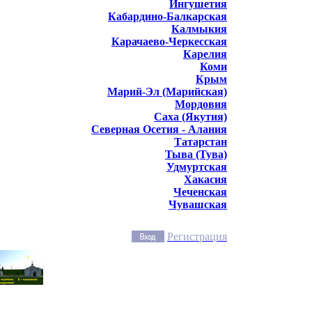
Ингушетия
Кабардино-Балкарская
Калмыкия
Карачаево-Черкесская
Карелия
Коми
Крым
Марий-Эл (Марийская)
Мордовия
Саха (Якутия)
Северная Осетия - Алания
Татарстан
Тыва (Тува)
Удмуртская
Хакасия
Чеченская
Чувашская
Регистрация