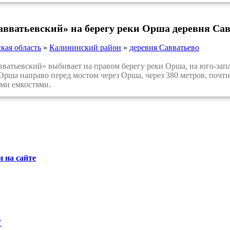
авватьевский» на берегу реки Орша деревня Са
кая область
»
Калининский район
»
деревня Савватьево
тьевский» выбивает на правом берегу реки Орша, на юго-запа
Орша направо перед мостом через Орша, через 380 метров, почт
ми емкостями.
 на сайте
"