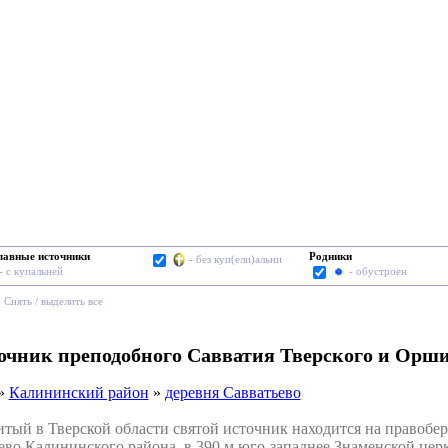
лавные источники
Родники
- без куп(ели)альни
- с купальней
- обустроен
Cнять / выделить все
точник преподобного Савватия Тверского и Орш
»
Калининский район
»
деревня Савватьево
й в Тверской области святой источник находится на правобереж
во Калининского района, в 390 м юго-западнее Знаменской цер