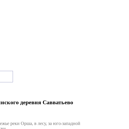
инского деревня Савватьево
ье реки Орша, в лесу, за юго-западной
кви.