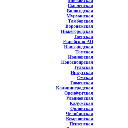
Московская
Смоленская
Вологодская
Мурманская
Тамбовская
Воронежская
Нижегородская
Тверская
Еврейская АО
Новгородская
Томская
Ивановская
Новосибирская
Тульская
Иркутская
Омская
Тюменская
Калининградская
Оренбургская
Ульяновская
Калужская
Орловская
Челябинская
Кемеровская
Пензенская