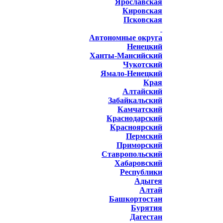
Ярославская
Кировская
Псковская
Автономные округа
Ненецкий
Ханты-Мансийский
Чукотский
Ямало-Ненецкий
Края
Алтайский
Забайкальский
Камчатский
Краснодарский
Красноярский
Пермский
Приморский
Ставропольский
Хабаровский
Республики
Адыгея
Алтай
Башкортостан
Бурятия
Дагестан