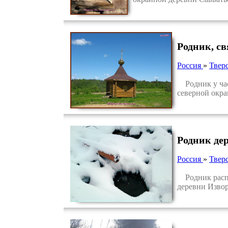
Родник, с
Россия
»
Тверс
Родник у часо
северной окра
Родник де
Россия
»
Тверс
Родник распол
деревни Извор