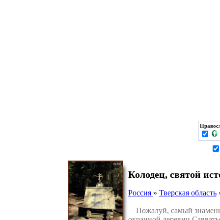
Правос
Колодец, святой ис
Россия
»
Тверская область
Пожалуй, самый знамениты
окраиной деревни Савватье