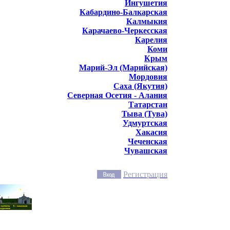
Ингушетия
Кабардино-Балкарская
Калмыкия
Карачаево-Черкесская
Карелия
Коми
Крым
Марий-Эл (Марийская)
Мордовия
Саха (Якутия)
Северная Осетия - Алания
Татарстан
Тыва (Тува)
Удмуртская
Хакасия
Чеченская
Чувашская
Регистрация