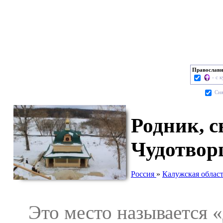
Православн
- с 
Cня
Родник, с
Чудотвор
Россия
»
Калужская облас
Это место называется «