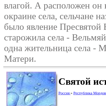
влагой. А расположен он 
окраине села, сельчане н
было явление Пресвятой
старожила села - Вельмя
одна жительница села - М
Матери.
Святой ис
Россия
»
Республика Мордов