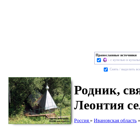
Православные источники
- с купелью в купаль
Cнять / выделить вс
Родник, св
Леонтия с
Россия
»
Ивановская область