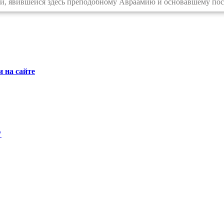
, явившейся здесь преподобному Авраамию и основавшему посл
 на сайте
"