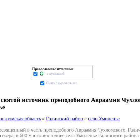
Православные источники
- с купальней
Cнять / выделить все
 святой источник преподобного Авраамия Чухлом
ье
остромская область
»
Галичский район
»
село Умиленье
вященный в честь преподобного Авраамия Чухломского, Галичс
 озера, в 600 м юго-восточнее села Умиленье Галичского район