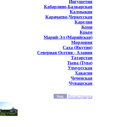
Ингушетия
Кабардино-Балкарская
Калмыкия
Карачаево-Черкесская
Карелия
Коми
Крым
Марий-Эл (Марийская)
Мордовия
Саха (Якутия)
Северная Осетия - Алания
Татарстан
Тыва (Тува)
Удмуртская
Хакасия
Чеченская
Чувашская
Регистрация