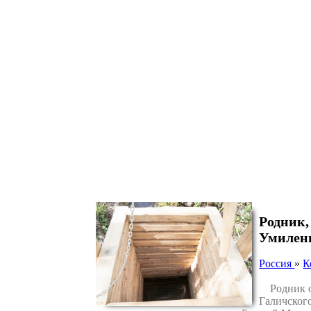
Родник,
Умилен
Россия
»
К
Родник ос
Галичского