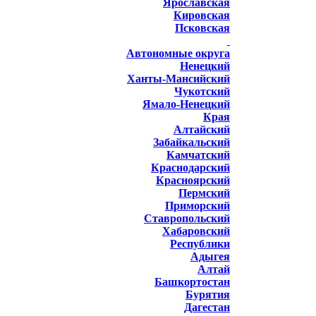
Ярославская
Кировская
Псковская
Автономные округа
Ненецкий
Ханты-Мансийский
Чукотский
Ямало-Ненецкий
Края
Алтайский
Забайкальский
Камчатский
Краснодарский
Красноярский
Пермский
Приморский
Ставропольский
Хабаровский
Республики
Адыгея
Алтай
Башкортостан
Бурятия
Дагестан