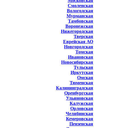
Московская
Смоленская
Вологодская
Мурманская
Тамбовская
Воронежская
Нижегородская
Тверская
Еврейская АО
Новгородская
Томская
Ивановская
Новосибирская
Тульская
Иркутская
Омская
Тюменская
Калининградская
Оренбургская
Ульяновская
Калужская
Орловская
Челябинская
Кемеровская
Пензенская