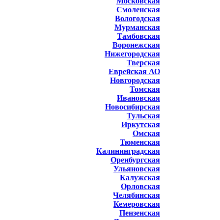
Московская
Смоленская
Вологодская
Мурманская
Тамбовская
Воронежская
Нижегородская
Тверская
Еврейская АО
Новгородская
Томская
Ивановская
Новосибирская
Тульская
Иркутская
Омская
Тюменская
Калининградская
Оренбургская
Ульяновская
Калужская
Орловская
Челябинская
Кемеровская
Пензенская