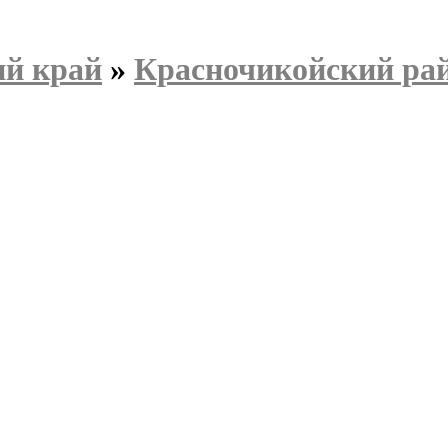
ий край
»
Красночикойский ра