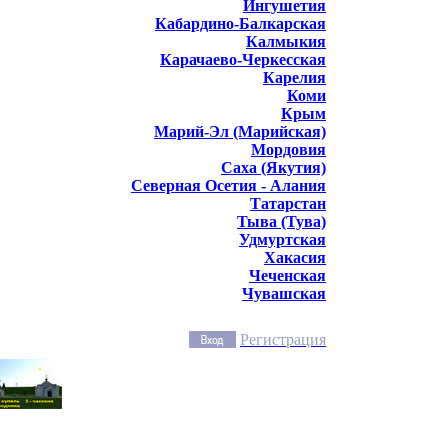
Ингушетия
Кабардино-Балкарская
Калмыкия
Карачаево-Черкесская
Карелия
Коми
Крым
Марий-Эл (Марийская)
Мордовия
Саха (Якутия)
Северная Осетия - Алания
Татарстан
Тыва (Тува)
Удмуртская
Хакасия
Чеченская
Чувашская
Регистрация