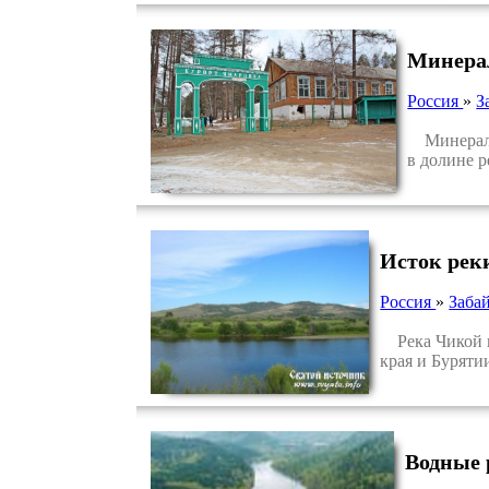
Минера
Россия
»
З
Минеральн
в долине р
Исток рек
Россия
»
Заба
Река Чикой пр
края и Буряти
Водные 