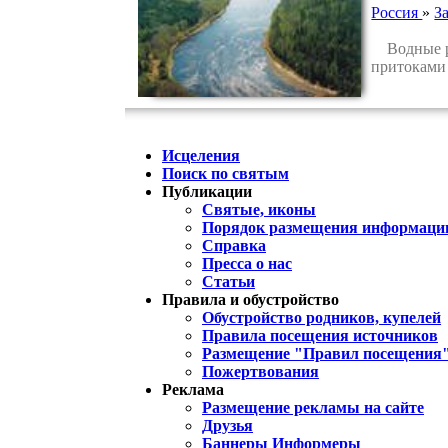
Россия
»
З
Водные ре
притоками 
Исцеления
Поиск по святым
Публикации
Святые, иконы
Порядок размещения информации
Справка
Пресса о нас
Статьи
Правила и обустройство
Обустройство родников, купелей
Правила посещения источников
Размещение "Правил посещения
Пожертвования
Реклама
Размещение рекламы на сайте
Друзья
Баннеры Информеры