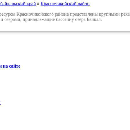
абайкальский край
»
Красночикойский район
сурсы Красночикойского района представлены крупными река
и озерами, принадлежащие бассейну озера Байкал.
 на сайте
"