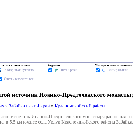
славные источники
Родники
Минеральные источники
- с открытой купелью
- исток реки
- минеральный
Cнять / выделить все
той источник Иоанно-Предтеченского монастыр
сия
»
Забайкальский край
»
Красночикойский район
ой источник Иоанно-Предтеченского монастыря расположен сре
та, в 5.5 км южнее села Урлук Красночикойского района Забайкал