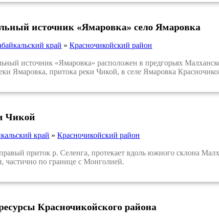
льный источник «Ямаровка» село Ямаровка
абайкальский край
»
Красночикойский район
ый источник «Ямаровка» расположен в предгорьях Малханского
еки Ямаровка, притока реки Чикой, в селе Ямаровка Красночико
и Чикой
йкальский край
»
Красночикойский район
авый приток р. Селенга, протекает вдоль южного склона Малха
и, частично по границе с Монголией.
ресурсы Красночикойского района