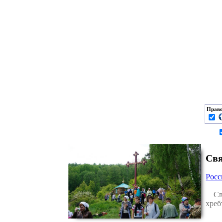
Право
Свя
Рос
Свят
хреб