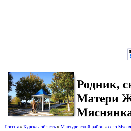
П
Родник, 
Матери Ж
Мяснянк
Россия
»
Курская область
»
Мантуровский район
»
село Мясн