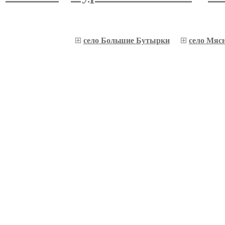
село Большие Бутырки
село Мяс