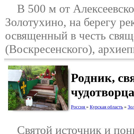
В 500 м от Алексеевског
Золотухино, на берегу ре
освященный в честь свя
(Воскресенского), архиеп
Родник, св
чудотворца
Россия
»
Курская область
»
Зо
Святой источник и понын