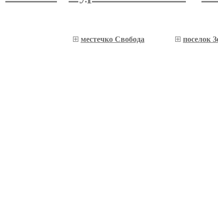
местечко Свобода
поселок З