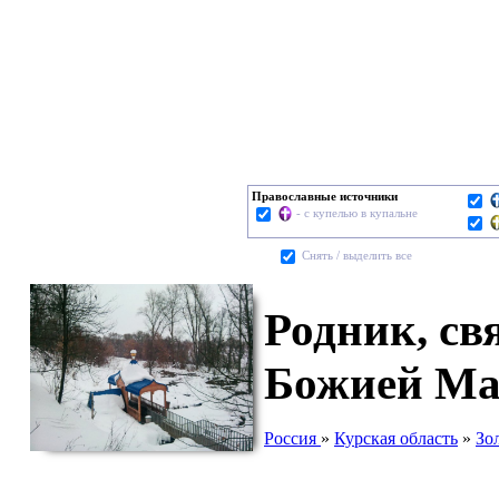
Православные источники
- с купелью в купальне
Cнять / выделить все
Родник, cв
Божией Ма
Россия
»
Курская область
»
Зо