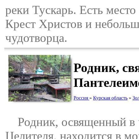
реки Тускарь. Есть место
Крест Христов и небольш
чудотворца.
Родник, св
Пантелеим
Россия
»
Курская область
»
Зо
Родник, освященный в ч
Целителя, находится в мо