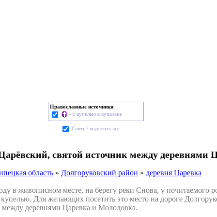
Православные источники
- с купелью в купальне
Cнять / выделить все
Царёвский, святой источник между деревнями 
ипецкая область
»
Долгоруковский район
»
деревня Царевка
у в живописном месте, на берегу реки Снова, у почитаемого р
 купелью. Для желающих посетить это место на дороге Долгорук
, между деревнями Царевка и Молодовка.