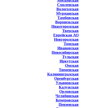
Московская
Смоленская
Вологодская
Мурманская
Тамбовская
Воронежская
Нижегородская
Тверская
Еврейская АО
Новгородская
Томская
Ивановская
Новосибирская
Тульская
Иркутская
Омская
Тюменская
Калининградская
Оренбургская
Ульяновская
Калужская
Орловская
Челябинская
Кемеровская
Пензенская