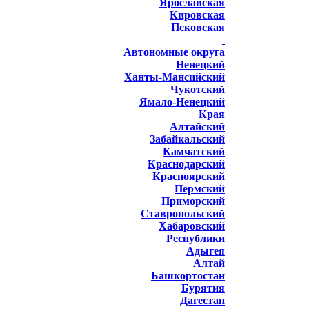
Ярославская
Кировская
Псковская
Автономные округа
Ненецкий
Ханты-Мансийский
Чукотский
Ямало-Ненецкий
Края
Алтайский
Забайкальский
Камчатский
Краснодарский
Красноярский
Пермский
Приморский
Ставропольский
Хабаровский
Республики
Адыгея
Алтай
Башкортостан
Бурятия
Дагестан