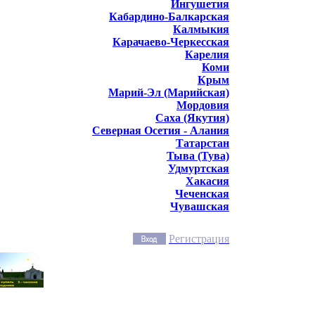
Ингушетия
Кабардино-Балкарская
Калмыкия
Карачаево-Черкесская
Карелия
Коми
Крым
Марий-Эл (Марийская)
Мордовия
Саха (Якутия)
Северная Осетия - Алания
Татарстан
Тыва (Тува)
Удмуртская
Хакасия
Чеченская
Чувашская
Регистрация