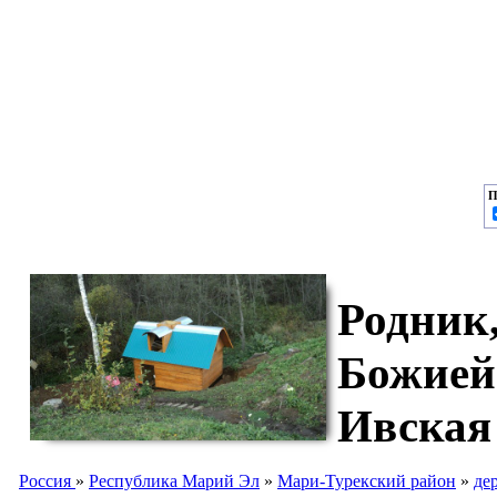
П
Родник,
Божией
Ивская
Россия
»
Республика Марий Эл
»
Мари-Турекский район
»
де