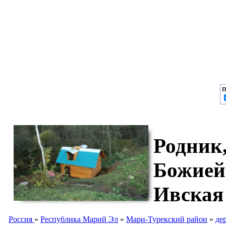
П
Родник,
Божией
Ивская
Россия
»
Республика Марий Эл
»
Мари-Турекский район
»
де