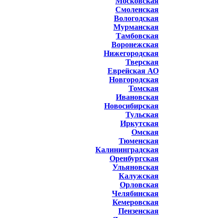
Московская
Смоленская
Вологодская
Мурманская
Тамбовская
Воронежская
Нижегородская
Тверская
Еврейская АО
Новгородская
Томская
Ивановская
Новосибирская
Тульская
Иркутская
Омская
Тюменская
Калининградская
Оренбургская
Ульяновская
Калужская
Орловская
Челябинская
Кемеровская
Пензенская