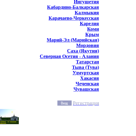
Ингушетия
Кабардино-Балкарская
Калмыкия
Карачаево-Черкесская
Карелия
Коми
Крым
Марий-Эл (Марийская)
Мордовия
Саха (Якутия)
Северная Осетия - Алания
Татарстан
Тыва (Тува)
Удмуртская
Хакасия
Чеченская
Чувашская
Регистрация