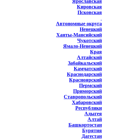
Ярославская
Кировская
Псковская
Автономные округа
Ненецкий
Ханты-Мансийский
Чукотский
Ямало-Ненецкий
Края
Алтайский
Забайкальский
Камчатский
Краснодарский
Красноярский
Пермский
Приморский
Ставропольский
Хабаровский
Республики
Адыгея
Алтай
Башкортостан
Бурятия
Дагестан