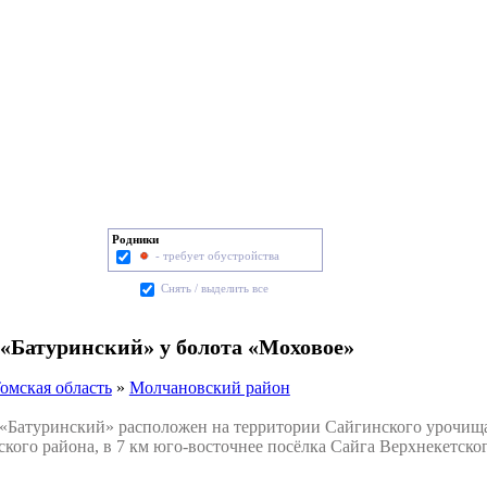
Родники
- требует обустройства
Cнять / выделить все
«Батуринский» у болота «Моховое»
омская область
»
Молчановский район
атуринский» расположен на территории Сайгинского урочища в
кого района, в 7 км юго-восточнее посёлка Сайга Верхнекетско