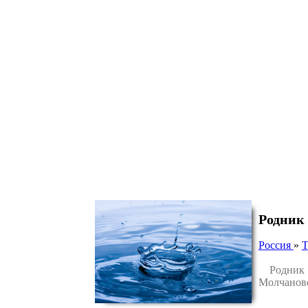
Родник 
Россия
»
Т
Родник «Б
Молчановс