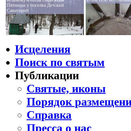
Пятницы у поселка Детский
Санаторий
Исцеления
Поиск по святым
Публикации
Святые, иконы
Порядок размещени
Справка
Пресса о нас