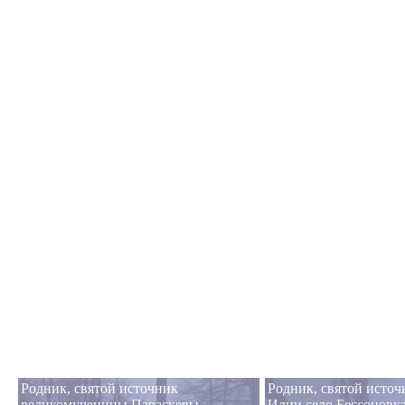
Родник, святой источник
Родник, святой источ
великомученицы Параскевы
Илии село Бессоновк