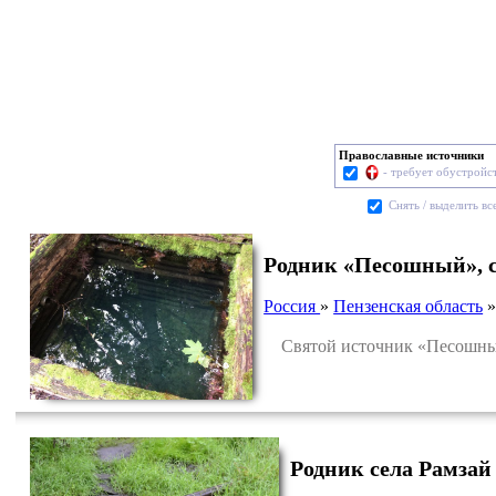
Православные источники
- требует обустройс
Cнять / выделить вс
Родник «Песошный», с
Россия
»
Пензенская область
Святой источник «Песошный»
Родник села Рамзай